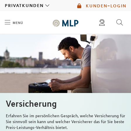
MLP
privatkunden
kunden-login
menü
Inhalt
diese website durchsuchen
mlp berater finden
Versicherung
Erfahren Sie im persönlichen Gespräch, welche Versicherung für
Sie sinnvoll sein kann und welcher Versicherer das für Sie beste
Preis-Leistungs-Verhältnis bietet.