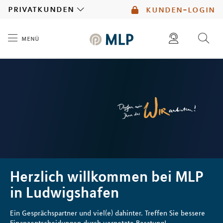
MLP
privatkunden
kunden-login
menü
Inhalt
diese website durchsuchen
mlp berater finden
Herzlich willkommen bei MLP
in Ludwigshafen
Ein Gesprächspartner und viel(e) dahinter. Treffen Sie bessere