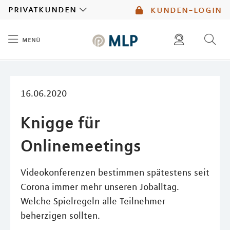
MLP
privatkunden
kunden-login
menü
Inhalt
diese website durchsuchen
mlp berater finden
16.06.2020
Knigge für
Onlinemeetings
Videokonferenzen bestimmen spätestens seit
Corona immer mehr unseren Joballtag.
Welche Spielregeln alle Teilnehmer
beherzigen sollten.