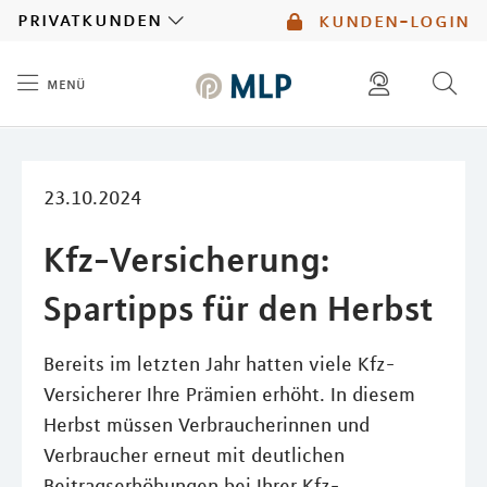
MLP
privatkunden
kunden-login
menü
Inhalt
diese website durchsuchen
mlp berater finden
23.10.2024
Kfz-Versicherung:
Spartipps für den Herbst
Bereits im letzten Jahr hatten viele Kfz-
Versicherer Ihre Prämien erhöht. In diesem
Herbst müssen Verbraucherinnen und
Verbraucher erneut mit deutlichen
Beitragserhöhungen bei Ihrer Kfz-