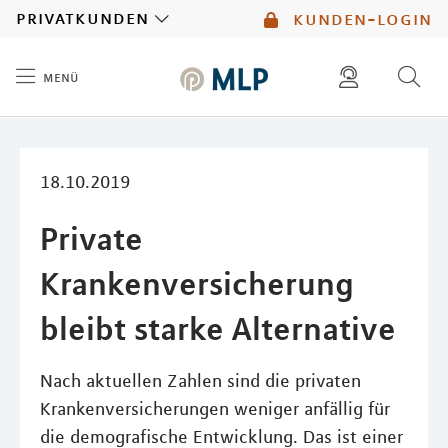
MLP
privatkunden
kunden-login
menü
Inhalt
diese website durchsuchen
mlp berater finden
18.10.2019
Private
Krankenversicherung
bleibt starke Alternative
Nach aktuellen Zahlen sind die privaten
Krankenversicherungen weniger anfällig für
die demografische Entwicklung. Das ist einer