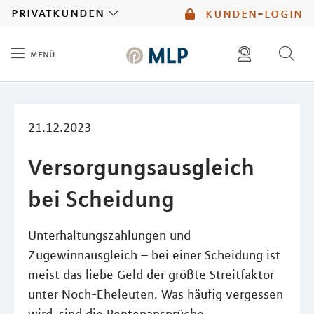
MLP
privatkunden
kunden-login
menü
Inhalt
diese website durchsuchen
mlp berater finden
21.12.2023
Versorgungsausgleich
bei Scheidung
Unterhaltungszahlungen und
Zugewinnausgleich – bei einer Scheidung ist
meist das liebe Geld der größte Streitfaktor
unter Noch-Eheleuten. Was häufig vergessen