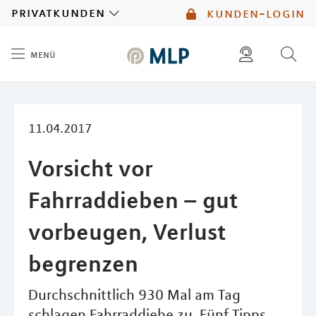
MLP
privatkunden
kunden-login
menü
Inhalt
diese website durchsuchen
mlp berater finden
11.04.2017
Vorsicht vor
Fahrraddieben – gut
vorbeugen, Verlust
begrenzen
Durchschnittlich 930 Mal am Tag
schlagen Fahrraddiebe zu. Fünf Tipps