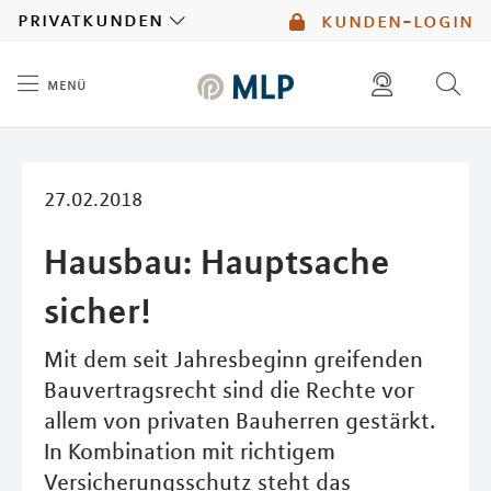
MLP
privatkunden
kunden-login
menü
Inhalt
diese website durchsuchen
mlp berater finden
27.02.2018
Hausbau: Hauptsache
sicher!
Mit dem seit Jahresbeginn greifenden
Bauvertragsrecht sind die Rechte vor
allem von privaten Bauherren gestärkt.
In Kombination mit richtigem
Versicherungsschutz steht das